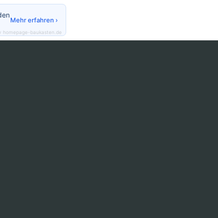
den
Mehr erfahren ›
y homepage-baukasten.de