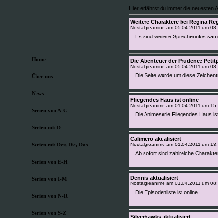
Hier erfährst du immer die neuesten A
Weitere Charaktere bei Regina R
Nostalgieamine am
05.04.2011 um 08:
Es sind weitere Sprecherinfos samt
Home
Die Abenteuer der Prudence Petit
Nostalgieamine am
05.04.2011 um 08
Die Seite wurde um diese Zeichentr
Über uns
News
Fliegendes Haus ist online
Nostalgieanime am
01.04.2011 um 15
Serien von A-C
Die Animeserie Fliegendes Haus ist
Serien mit D
Calimero akualisiert
Serien mit Der, Die, Das
Nostalgieanime am
01.04.2011 um 13
Ab sofort sind zahlreiche Charakter
Serien von E-H
Dennis aktualisiert
Serien von I-M
Nostalgieanime am
01.04.2011 um 08
Die Episodenliste ist online.
Serien von N-R
Serien von S-Z
Silverhawks aktualisiert