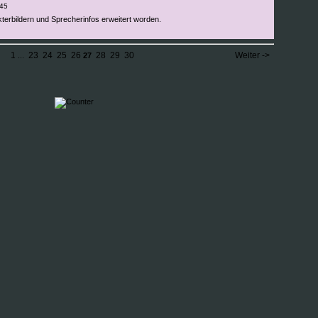
:45
kterbildern und Sprecherinfos erweitert worden.
1
23
24
25
26
28
29
30
Weiter ->
...
27