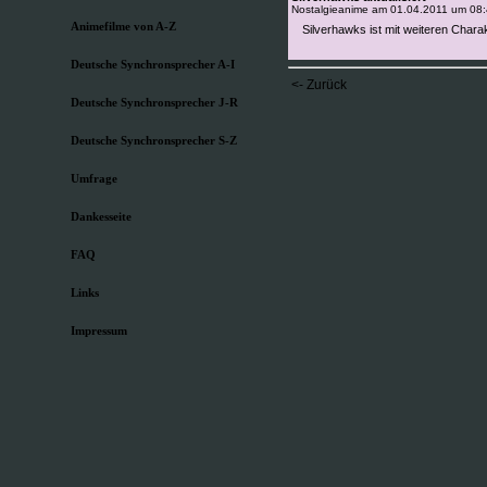
Nostalgieanime am
01.04.2011 um 08
Animefilme von A-Z
Silverhawks ist mit weiteren Chara
Deutsche Synchronsprecher A-I
<- Zurück
Deutsche Synchronsprecher J-R
Deutsche Synchronsprecher S-Z
Umfrage
Dankesseite
FAQ
Links
Impressum