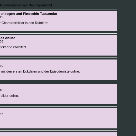
ktualisierungen auf Nostalgieanime!
egenbogen und Pinocchio Tatsunoko
11
 Charakterbilder in den Rubriken.
pas online
:09
ickserie erweitert.
:39
 mit den ersten Eckdaten und der Episodenliste online.
:48
bilder online.
:45